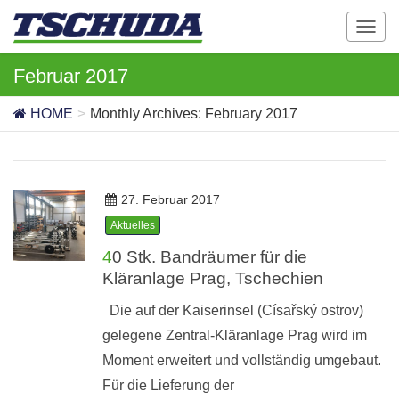
T
o
g
Februar 2017
g
l
HOME
Monthly Archives: February 2017
e
n
a
v
27. Februar 2017
i
g
Aktuelles
a
40 Stk. Bandräumer für die
t
Kläranlage Prag, Tschechien
i
o
Die auf der Kaiserinsel (Císařský ostrov)
n
gelegene Zentral-Kläranlage Prag wird im
Moment erweitert und vollständig umgebaut.
Für die Lieferung der